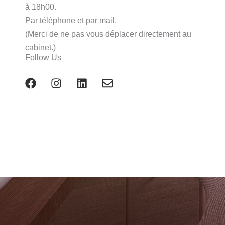
à 18h00.
Par téléphone et par mail.
(Merci de ne pas vous déplacer directement au
cabinet.)
Follow Us
F
I
L
E
a
n
i
n
c
s
n
v
e
t
k
e
b
a
e
l
o
g
d
o
o
r
i
p
k
a
n
e
m